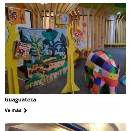
Creación
Guaguateca
Ve más
sobre
Guaguateca