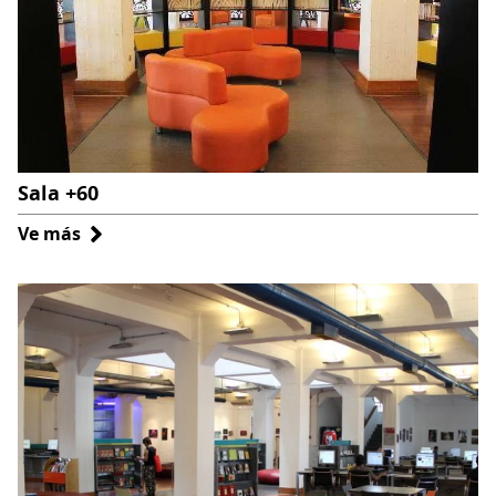
Sala +60
Ve más
sobre
Sala
+60