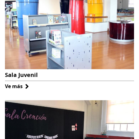
Sala Juvenil
Ve más
sobre
Sala
Juvenil