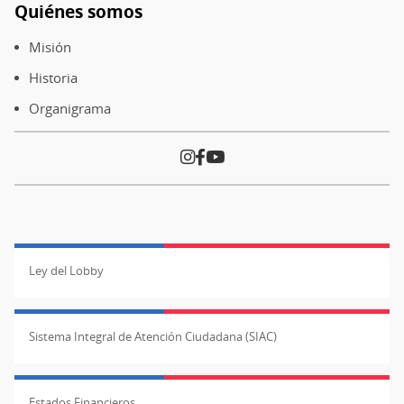
Quiénes somos
Pie
de
Misión
página
Historia
Organigrama
Ley del Lobby
Sistema Integral de Atención Ciudadana (SIAC)
Estados Financieros