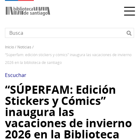
Pasar
al
contenido
principal
inicio
noticias
Sobrescribir
“súperfam: edición stickers y cómics” inaugura las vacaciones de invierno
enlaces
2026 en la biblioteca de santiago
de
ayuda
Escuchar
a
“SÚPERFAM: Edición
la
Stickers y Cómics”
navegación
inaugura las
vacaciones de invierno
2026 en la Biblioteca