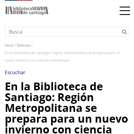
Pasar
al
contenido
principal
inicio
noticias
Sobrescribir
en la biblioteca de santiago: región metropolitana se prepara para un
enlaces
nuevo invierno con ciencia entretenida
de
ayuda
Escuchar
a
En la Biblioteca de
la
Santiago: Región
navegación
Metropolitana se
prepara para un nuevo
invierno con ciencia