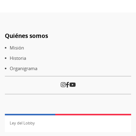
Quiénes somos
Pie
de
Misión
página
Historia
Organigrama
Ley del Lobby