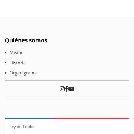
Quiénes somos
Pie
de
Misión
página
Historia
Organigrama
Ley del Lobby