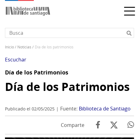
Pasar
al
contenido
principal
inicio
noticias
día de los patrimonios
Sobrescribir
enlaces
Escuchar
de
Día de los Patrimonios
ayuda
a
Día de los Patrimonios
la
navegación
Fuente:
Biblioteca de Santiago
Publicado el 02/05/2025
Comparte