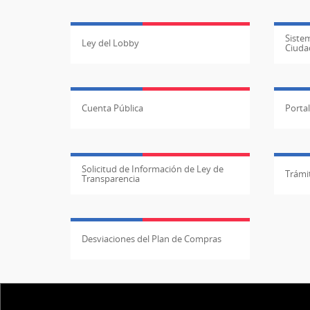
Sistem
Ley del Lobby
Ciuda
Cuenta Pública
Porta
Solicitud de Información de Ley de
Trámit
Transparencia
Desviaciones del Plan de Compras