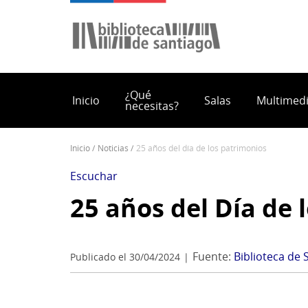
Pasar
al
contenido
principal
¿Qué
Inicio
Salas
Multimed
necesitas?
inicio
noticias
25 años del día de los patrimonios
Sobrescribir
enlaces
Escuchar
de
25 años del Día de 
ayuda
a
la
Fuente:
Biblioteca de 
Publicado el 30/04/2024
navegación