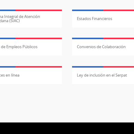
a Integral de Atención
Estados Financieros
dana (SIAC)
l de Empleos Públicos
Convenios de Colaboración
es en línea
Ley de inclusión en el Serpat