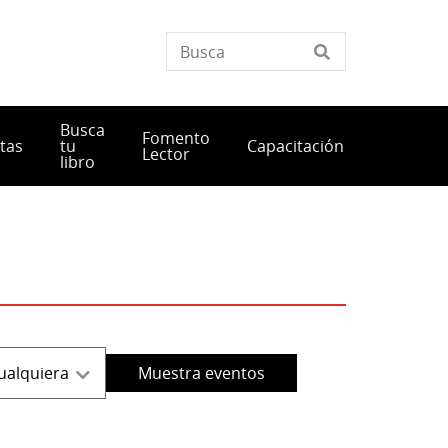
Busca
Fomento
tas
tu
Capacitación
Lector
libro