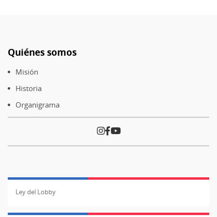
Quiénes somos
Pie
de
Misión
página
Historia
Organigrama
Ley del Lobby