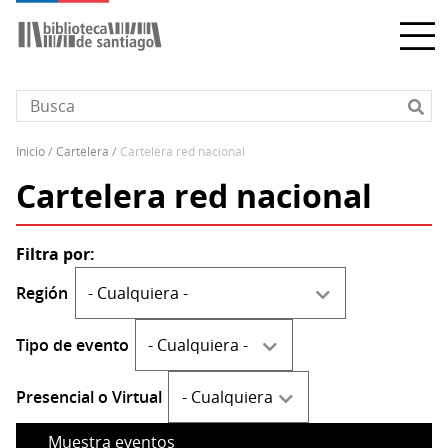
Pasar
al
contenido
principal
inicio
cartelera
cartelera red nacional
Sobrescribir
Cartelera red nacional
enlaces
de
ayuda
a
la
Región
navegación
Tipo de evento
Presencial o Virtual