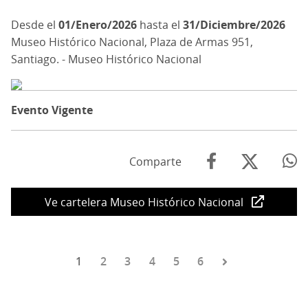
01/Enero/2026
hasta el
31/Diciembre/2026
Museo Histórico Nacional, Plaza de Armas 951,
Santiago. - Museo Histórico Nacional
Evento Vigente
Comparte
Ve cartelera Museo Histórico Nacional
Página
1
Página
2
Página
3
Página
4
Página
5
Página
6
Paginación
actual