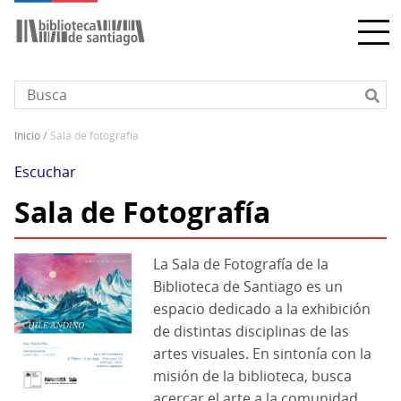
Pasar
al
contenido
principal
inicio
sala de fotografía
Sobrescribir
enlaces
Escuchar
de
Sala de Fotografía
ayuda
a
la
La Sala de Fotografía de la
navegación
Biblioteca de Santiago es un
espacio dedicado a la exhibición
de distintas disciplinas de las
artes visuales. En sintonía con la
misión de la biblioteca, busca
acercar el arte a la comunidad,