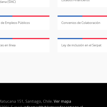
Estados Financieros
dana (SIAC)
l de Empleos Públicos
Convenios de Colaboración
es en línea
Ley de inclusión en el Serpat
atucana 151, Santiago, Chile.
Ver mapa