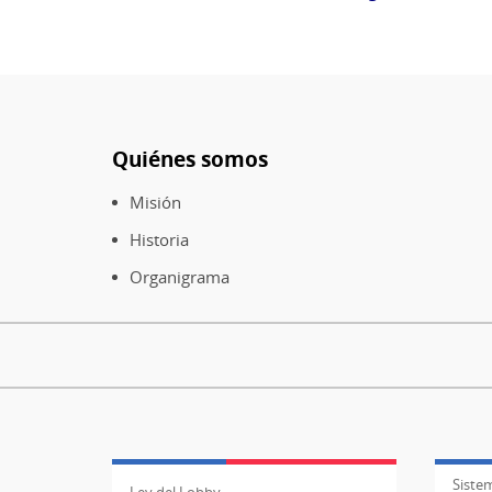
Quiénes somos
Pie
de
Misión
página
Historia
Organigrama
Sistem