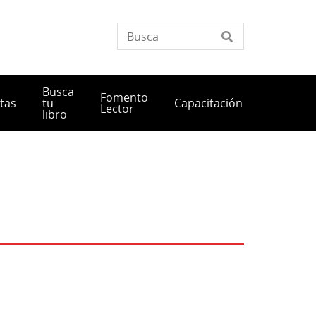
Busca
Fomento
tas
tu
Capacitación
Lector
libro