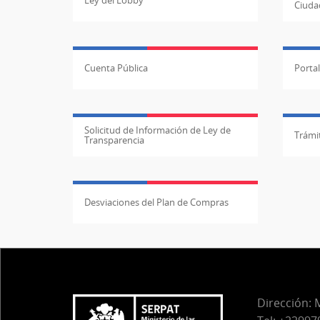
Ley del Lobby
Ciuda
Cuenta Pública
Porta
Solicitud de Información de Ley de
Trámit
Transparencia
Desviaciones del Plan de Compras
Dirección:
M