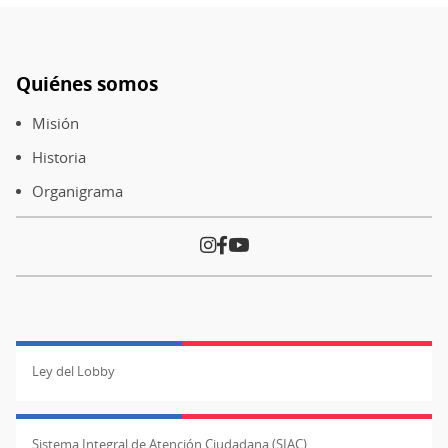
Quiénes somos
Pie
de
Misión
página
Historia
Organigrama
Ley del Lobby
Sistema Integral de Atención Ciudadana (SIAC)