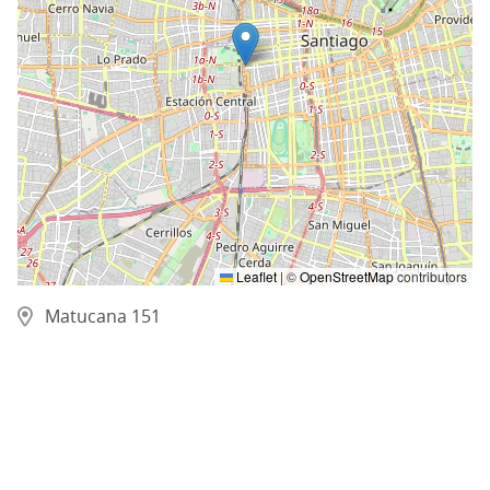
Leaflet
|
©
OpenStreetMap
contributors
Matucana 151