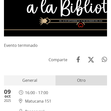
Evento terminado
Comparte
General
Otro
09
16:00 - 17:00
oct
2025
Matucana 151