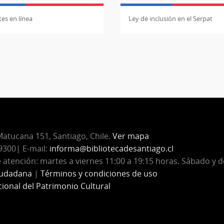
es en línea
Ley de inclusión en el Serpat
atucana 151, Santiago, Chile.
Ver mapa
300| E-mail:
informa@bibliotecadesantiago.cl
 atención: martes a viernes 11:00 a 19:15 horas. Sábado y 
iudadana
|
Términos y condiciones de uso
cional del Patrimonio Cultural