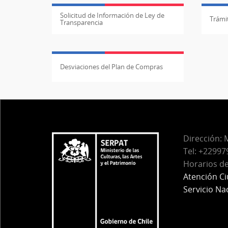
Solicitud de Información de Ley de
Trámit
Transparencia
Desviaciones del Plan de Compras
Dirección:
M
Tel:
+229979
Horarios de
Atención C
Servicio Na