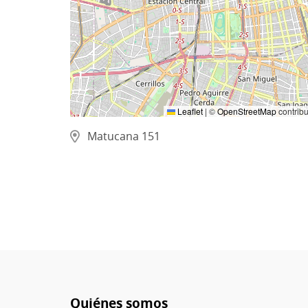
Leaflet
|
©
OpenStreetMap
contribu
Matucana 151
Quiénes somos