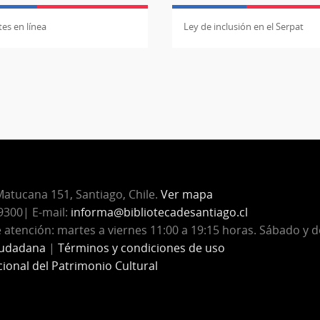
es en línea
Ley de inclusión en el Serpat
atucana 151, Santiago, Chile.
Ver mapa
300| E-mail:
informa@bibliotecadesantiago.cl
 atención: martes a viernes 11:00 a 19:15 horas. Sábado y 
iudadana
|
Términos y condiciones de uso
cional del Patrimonio Cultural