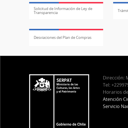
Solicitud de Información de Ley de
Trámit
Transparencia
Desviaciones del Plan de Compras
Dirección:
M
Tel:
+229979
Horarios de
Atención C
Servicio Na