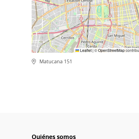
Leaflet
|
©
OpenStreetMap
contribu
Matucana 151
Quiénes somos