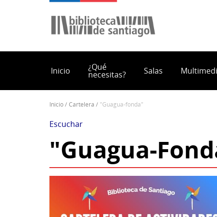
Pasar
al
contenido
principal
¿Qué
Inicio
Salas
Multimed
necesitas?
inicio
cartelera
"guagua-fonda"
Sobrescribir
enlaces
Escuchar
de
"Guagua-Fond
ayuda
a
la
navegación