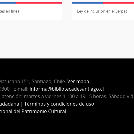
es en línea
Ley de inclusión en el Serpat
atucana 151, Santiago, Chile.
Ver mapa
300| E-mail:
informa@bibliotecadesantiago.cl
 atención: martes a viernes 11:00 a 19:15 horas. Sábado y 
iudadana
|
Términos y condiciones de uso
cional del Patrimonio Cultural