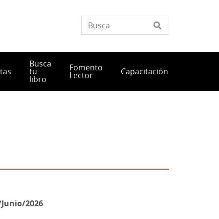
Busca
Fomento
tas
tu
Capacitación
Lector
libro
/Junio/2026