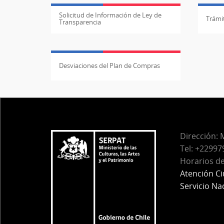
Solicitud de Información de Ley de
Trámit
Transparencia
Desviaciones del Plan de Compras
Dirección:
M
Tel:
+229979
Horarios de
Atención C
Servicio Na