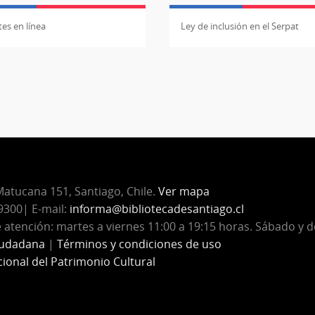
es en línea
Ley de inclusión en el Serpat
atucana 151, Santiago, Chile.
Ver mapa
300| E-mail:
informa@bibliotecadesantiago.cl
 atención: martes a viernes 11:00 a 19:15 horas. Sábado y 
iudadana
|
Términos y condiciones de uso
cional del Patrimonio Cultural