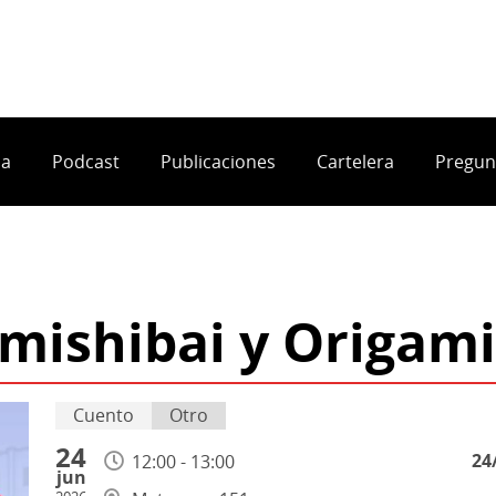
ia
Podcast
Publicaciones
Cartelera
Pregun
mishibai y Origami
Cuento
Otro
24
24
12:00 - 13:00
jun