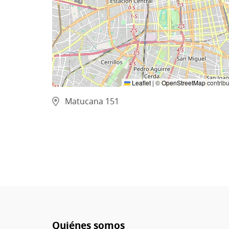
Leaflet
|
©
OpenStreetMap
contribu
Matucana 151
Quiénes somos