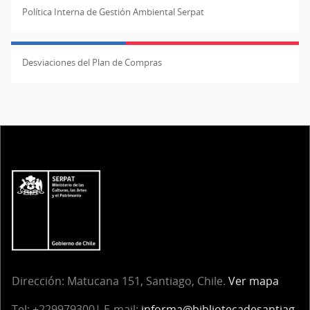
Política Interna de Gestión Ambiental Serpat
Desviaciones del Plan de Compras
Dirección:
Matucana 151, Santiago, Chile.
Ver mapa
Tel:
+229979300| E-mail:
informa@bibliotecadesantiag