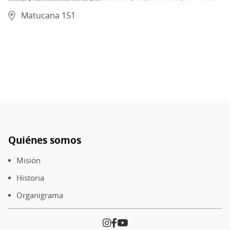
Matucana 151
Quiénes somos
Pie
de
Misión
página
Historia
Organigrama