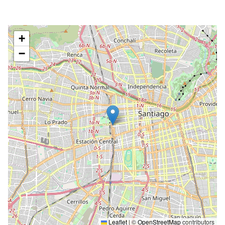
+
−
Leaflet
|
©
OpenStreetMap
contributors