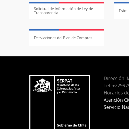
Solicitud de Información de Ley de
Trámit
Transparencia
Desviaciones del Plan de Compras
Dirección:
M
Tel:
+229979
Horarios de
Atención C
Servicio Na