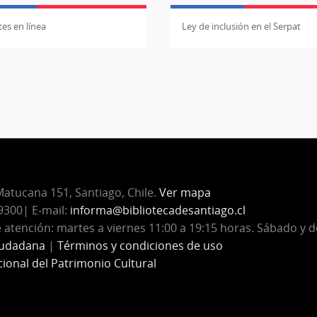
es en línea
Ley de inclusión en el Serpat
atucana 151, Santiago, Chile.
Ver mapa
300| E-mail:
informa@bibliotecadesantiago.cl
 atención: martes a viernes 11:00 a 19:15 horas. Sábado y 
iudadana
|
Términos y condiciones de uso
cional del Patrimonio Cultural