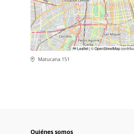
Leaflet
|
©
OpenStreetMap
contribu
Matucana 151
Quiénes somos