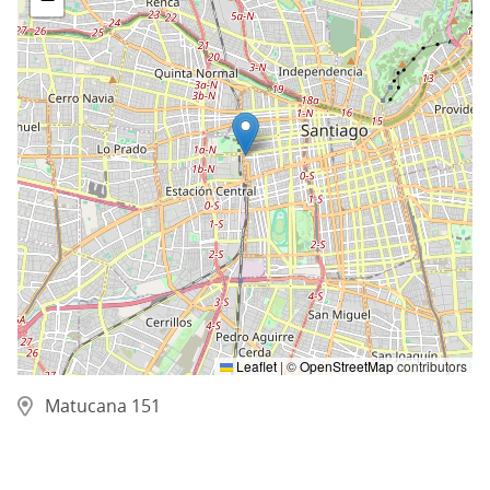
Leaflet
|
©
OpenStreetMap
contributors
Matucana 151