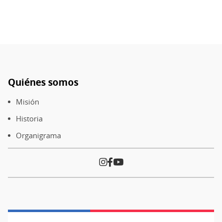
Quiénes somos
Pie
de
Misión
página
Historia
Organigrama