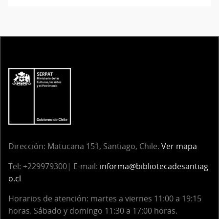
Dirección:
Matucana 151, Santiago, Chile.
Ver mapa
Tel:
+229979300| E-mail:
informa@bibliotecadesantiag
o.cl
Horarios de atención: martes a viernes 11:00 a 19:15
horas. Sábado y domingo 11:30 a 17:00 horas.