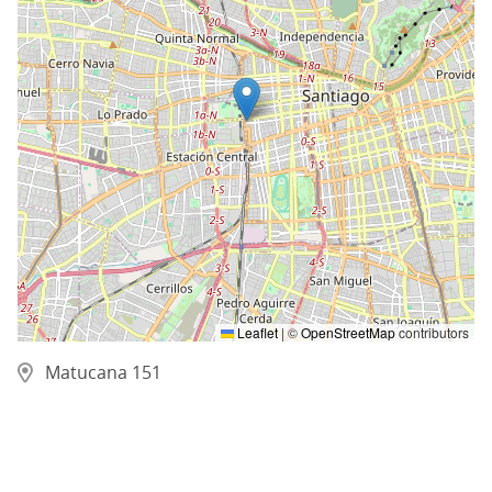
Leaflet
|
©
OpenStreetMap
contributors
Matucana 151