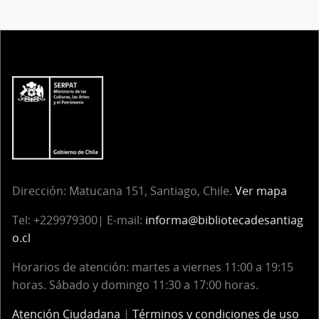
Dirección:
Matucana 151, Santiago, Chile.
Ver mapa
Tel:
+229979300| E-mail:
informa@bibliotecadesantiag
o.cl
Horarios de atención: martes a viernes 11:00 a 19:15
horas. Sábado y domingo 11:30 a 17:00 horas.
Atención Ciudadana
|
Términos y condiciones de uso