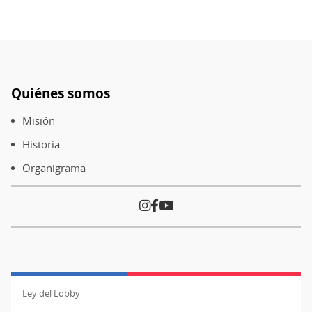
Quiénes somos
Pie
de
Misión
página
Historia
Organigrama
Ley del Lobby