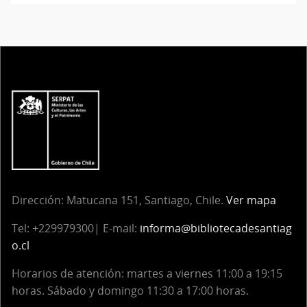
Dirección:
Matucana 151, Santiago, Chile.
Ver mapa
Tel:
+229979300| E-mail:
informa@bibliotecadesantiag
o.cl
Horarios de atención: martes a viernes 11:00 a 19:15
horas. Sábado y domingo 11:30 a 17:00 horas.