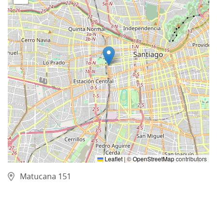
Leaflet
|
©
OpenStreetMap
contributors
Matucana 151