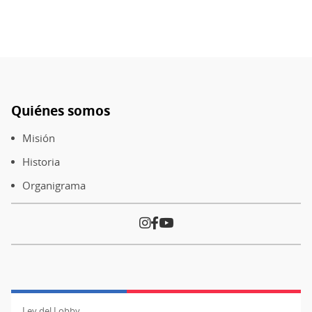
Quiénes somos
Pie
de
Misión
página
Historia
Organigrama
Ley del Lobby