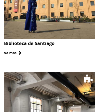
Biblioteca de Santiago
Ve más
sobre
Biblioteca
de
Santiago