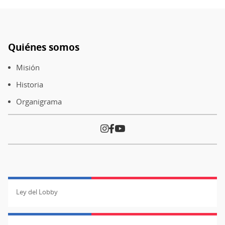
Quiénes somos
Pie
de
Misión
página
Historia
Organigrama
Ley del Lobby